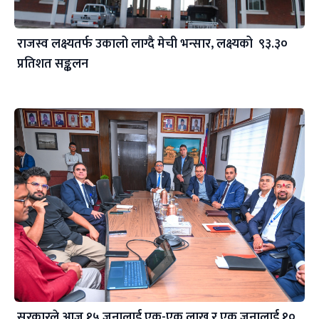
राजस्व लक्ष्यतर्फ उकालो लाग्दै मेची भन्सार, लक्ष्यको ९३.३०
प्रतिशत सङ्कलन
सरकारले आज १५ जनालाई एक-एक लाख र एक जनालाई १०