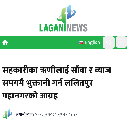
Skip to content
English
Ope
Search
सहकारीका ऋणीलाई साँवा र ब्याज
समयमै भुक्तानी गर्न ललितपुर
महानगरको आग्रह
लगानी न्यूज
३० फाल्गुन २०८०, बुधबार ०३:३९