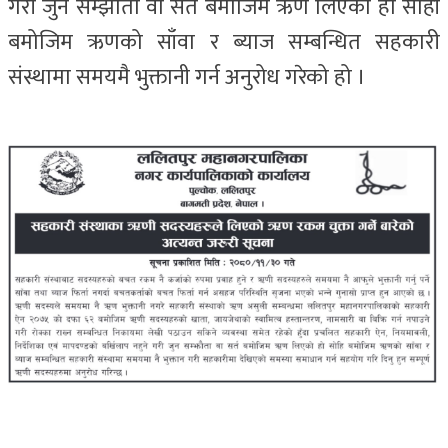
गरी जुन सम्झौता वा सर्त बमोजिम ऋण लिएको हो सोही
बमोजिम ऋणको साँवा र ब्याज सम्बन्धित सहकारी
संस्थामा समयमै भुक्तानी गर्न अनुरोध गरेको हो ।