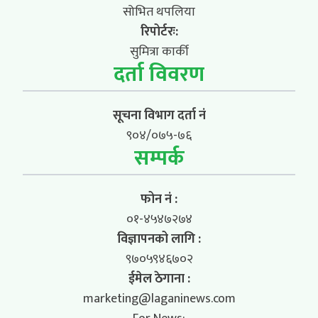
सोभित थपलिया
रिपोर्टरः:
सुमित्रा कार्की
दर्ता विवरण
सूचना विभाग दर्ता नं
९०४/०७५-७६
सम्पर्क
फोन नं :
०१-४५४७२७४
विज्ञापनको लागि :
९७०५९४६७०२
ईमेल ठेगाना :
marketing@laganinews.com