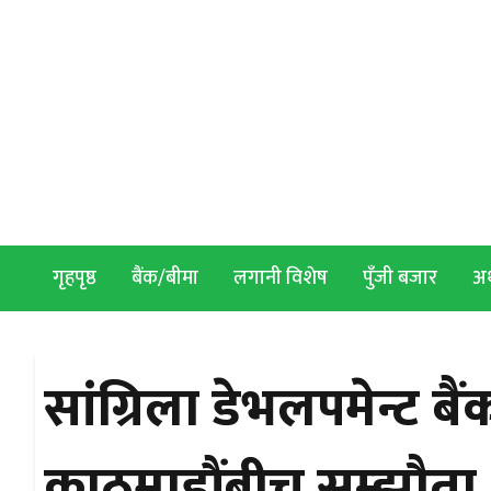
Skip to content
गृहपृष्ठ
बैंक/बीमा
लगानी विशेष
पुँजी बजार
अर्
सांग्रिला डेभलपमेन्ट बैंक
काठमाडौंबीच सम्झौता,