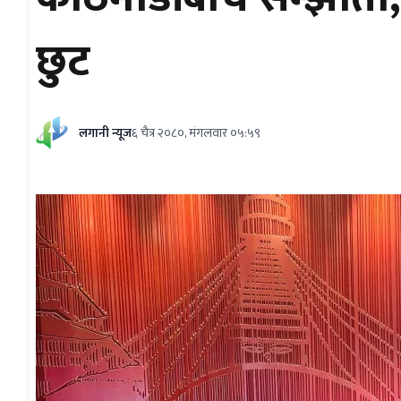
छुट
लगानी न्यूज
६ चैत्र २०८०, मंगलवार ०५:५९