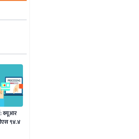
ै: क्यूआर
जीएस ९४.४