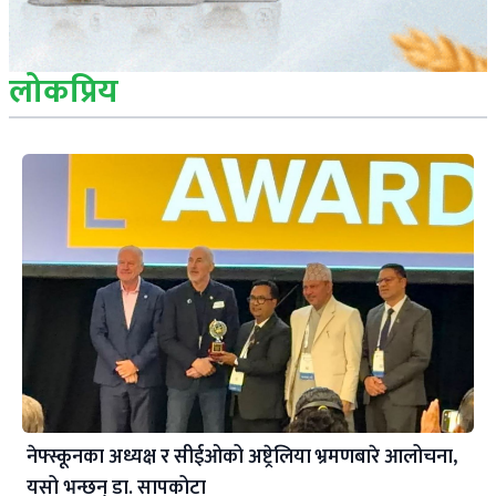
लोकप्रिय
नेफ्स्कूनका अध्यक्ष र सीईओको अष्ट्रेलिया भ्रमणबारे आलोचना,
यसो भन्छन् डा‍. सापकोटा