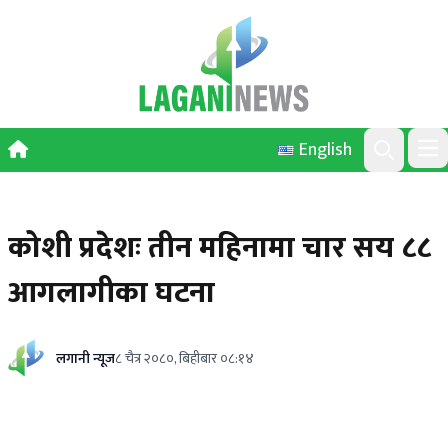
Skip to content
English
Ope
Search
कोशी प्रदेशः तीन महिनामा चार सय ८८
आगलागीका घटना
लगानी न्यूज
८ चैत्र २०८०, बिहीबार ०८:१४