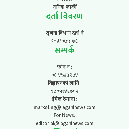
सुमित्रा कार्की
दर्ता विवरण
सूचना विभाग दर्ता नं
९०४/०७५-७६
सम्पर्क
फोन नं :
०१-४५४७२७४
विज्ञापनको लागि :
९७०५९४६७०२
ईमेल ठेगाना :
marketing@laganinews.com
For News:
editorial@laganinews.com