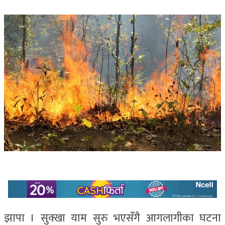
झापा । सुक्खा याम सुरु भएसँगै आगलागीका घटना