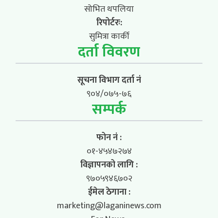
सोभित थपलिया
रिपोर्टरः:
सुमित्रा कार्की
दर्ता विवरण
सूचना विभाग दर्ता नं
९०४/०७५-७६
सम्पर्क
फोन नं :
०१-४५४७२७४
विज्ञापनको लागि :
९७०५९४६७०२
ईमेल ठेगाना :
marketing@laganinews.com