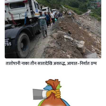
तातोपानी नाका तीन सातादेखि अवरुद्ध, आयात–निर्यात ठप्प