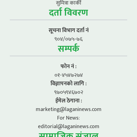
सुमित्रा कार्की
दर्ता विवरण
सूचना विभाग दर्ता नं
९०४/०७५-७६
सम्पर्क
फोन नं :
०१-४५४७२७४
विज्ञापनको लागि :
९७०५९४६७०२
ईमेल ठेगाना :
marketing@laganinews.com
For News:
editorial@laganinews.com
सामाजिक संजाल