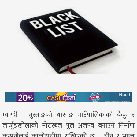
म्याग्दी । मुस्ताङको थासाङ गाउँपालिकाको कैकु र
लार्जुङखोलाको मोटरेबल पुल अलपत्र बनाउने निर्माण
कम्पनीलाई कालोसूचीमा राखिएको छ । चीन र भारत