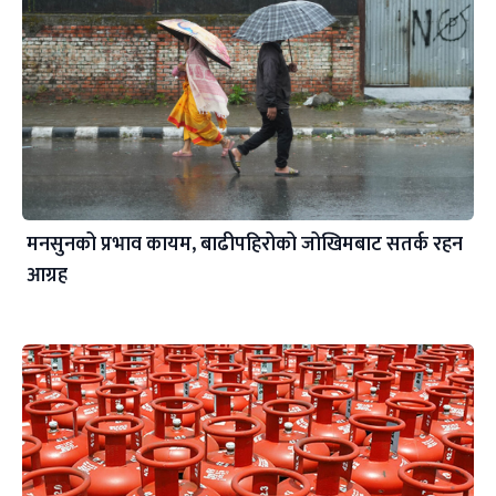
मनसुनको प्रभाव कायम, बाढीपहिरोको जोखिमबाट सतर्क रहन
आग्रह