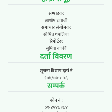
सम्पादक:
आशीष ज्ञवाली
समाचार संयोजक:
सोभित थपलिया
रिपोर्टरः:
सुमित्रा कार्की
दर्ता विवरण
सूचना विभाग दर्ता नं
९०४/०७५-७६
सम्पर्क
फोन नं :
०१-४५४७२७४