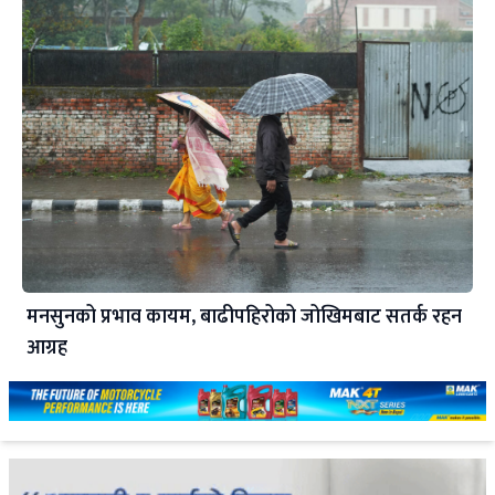
मनसुनको प्रभाव कायम, बाढीपहिरोको जोखिमबाट सतर्क रहन
आग्रह