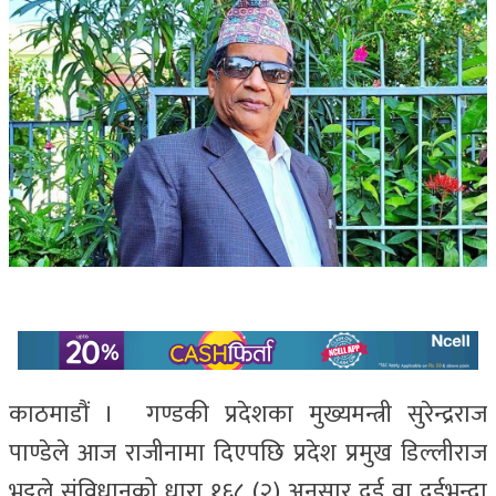
काठमाडौं । गण्डकी प्रदेशका मुख्यमन्त्री सुरेन्द्रराज
पाण्डेले आज राजीनामा दिएपछि प्रदेश प्रमुख डिल्लीराज
भट्टले संविधानको धारा १६८ (२) अनुसार दुई वा दुईभन्दा