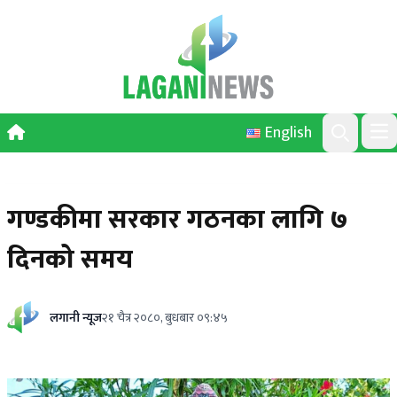
Skip to content
English
Ope
Search
गण्डकीमा सरकार गठनका लागि ७
दिनको समय
लगानी न्यूज
२१ चैत्र २०८०, बुधबार ०९:४५