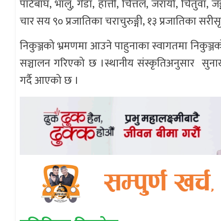
पाटेबाघ, भालु, गैँडा, हात्ती, चित्तल, जरायो, चितुव
चार सय ९० प्रजातिका चराचुरुङ्गी, १३ प्रजातिका सरीसृ
निकुञ्जको भ्रमणमा आउने पाहुनाका स्वागतमा निकुञ्जको
सञ्चालन गरिएको छ ।स्थानीय संस्कृतिअनुसार सुना
गर्दै आएको छ ।