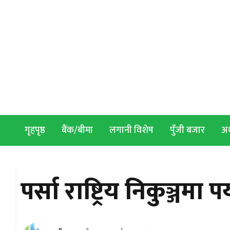
Skip to content
गृहपृष्ठ
बैंक/बीमा
लगानी विशेष
पुँजी बजार
अर्
पर्सा राष्ट्रिय निकुञ्जम