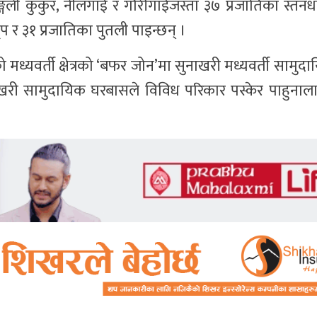
ा, जङ्गली कुकुर, नीलगाई र गौरीगाईजस्ता ३७ प्रजातिका स्तन
प र ३१ प्रजातिका पुतली पाइन्छन् ।
 मध्यवर्ती क्षेत्रको ‘बफर जोन’मा सुनाखरी मध्यवर्ती सामु
खरी सामुदायिक घरबासले विविध परिकार पस्केर पाहुनाल