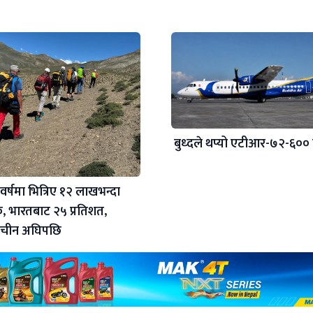
बुध्दले थप्यो एटीआर-७२-६००
वर्षमा भित्रिए १२ लाखभन्दा
क, भारतबाट २५ प्रतिशत,
र चीन अघिपछि