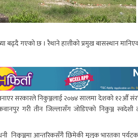
्ख्या बढ्दै गएको छ । रैथाने हात्तीको प्रमुख बासस्थान मानिए
ाएर सरकारले निकुञ्जलाई २०७४ सालमा देशको १२औँ संरक्षि
वानपुर गरी तीन जिल्लासँग जोडिएको निकुञ्ज स्वदेशी 
ले धनी निकुञ्जमा आन्तरिकसँगै छिमेकी मुलुक भारतका पर्यट