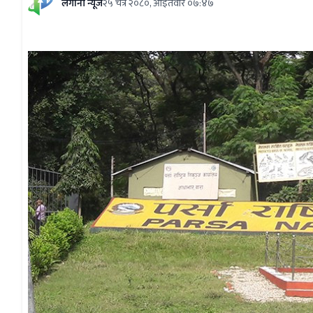
लगानी न्यूज
२५ चैत्र २०८०, आईतवार ०७:४७