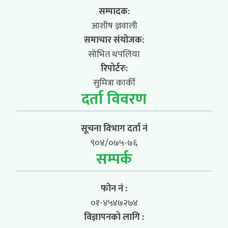
सम्पादक:
आशीष ज्ञवाली
समाचार संयोजक:
सोभित थपलिया
रिपोर्टरः:
सुमित्रा कार्की
दर्ता विवरण
सूचना विभाग दर्ता नं
९०४/०७५-७६
सम्पर्क
फोन नं :
०१-४५४७२७४
विज्ञापनको लागि :