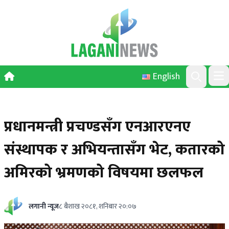
Skip to content
English
Ope
Search
प्रधानमन्त्री प्रचण्डसँग एनआरएनए
संस्थापक र अभियन्तासँग भेट, कतारको
अमिरको भ्रमणको विषयमा छलफल
लगानी न्यूज
८ बैशाख २०८१, शनिबार २०:०७