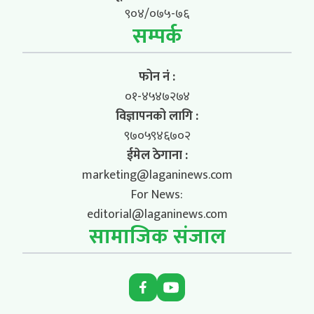
९०४/०७५-७६
सम्पर्क
फोन नं :
०१-४५४७२७४
विज्ञापनको लागि :
९७०५९४६७०२
ईमेल ठेगाना :
marketing@laganinews.com
For News:
editorial@laganinews.com
सामाजिक संजाल