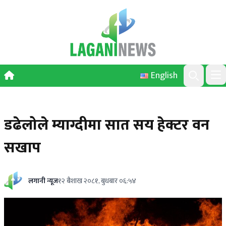
Skip to content
English
Ope
Search
डढेलोले म्याग्दीमा सात सय हेक्टर वन
सखाप
लगानी न्यूज
१२ बैशाख २०८१, बुधबार ०६:५४