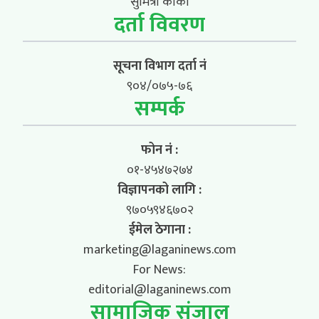
सुमित्रा कार्की
दर्ता विवरण
सूचना विभाग दर्ता नं
९०४/०७५-७६
सम्पर्क
फोन नं :
०१-४५४७२७४
विज्ञापनको लागि :
९७०५९४६७०२
ईमेल ठेगाना :
marketing@laganinews.com
For News:
editorial@laganinews.com
सामाजिक संजाल