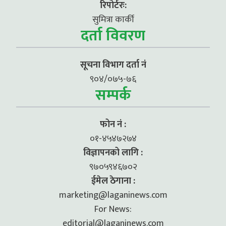
रिपोर्टरः:
सुमित्रा कार्की
दर्ता विवरण
सूचना विभाग दर्ता नं
९०४/०७५-७६
सम्पर्क
फोन नं :
०१-४५४७२७४
विज्ञापनको लागि :
९७०५९४६७०२
ईमेल ठेगाना :
marketing@laganinews.com
For News:
editorial@laganinews.com