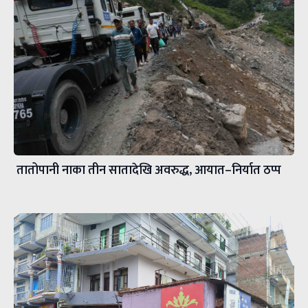
तातोपानी नाका तीन सातादेखि अवरुद्ध, आयात–निर्यात ठप्प