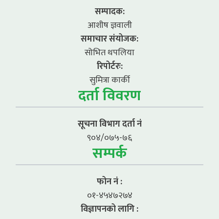
सम्पादक:
आशीष ज्ञवाली
समाचार संयोजक:
सोभित थपलिया
रिपोर्टरः:
सुमित्रा कार्की
दर्ता विवरण
सूचना विभाग दर्ता नं
९०४/०७५-७६
सम्पर्क
फोन नं :
०१-४५४७२७४
विज्ञापनको लागि :