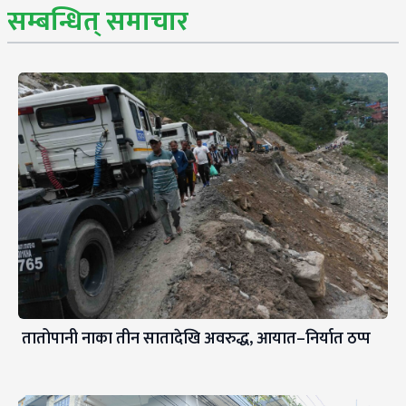
सम्बन्धित् समाचार
तातोपानी नाका तीन सातादेखि अवरुद्ध, आयात–निर्यात ठप्प