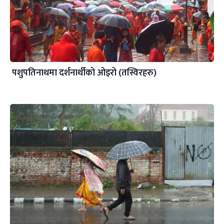
पशुपतिनाथमा दर्शनार्थीको ओइरो (तस्विरहरु)