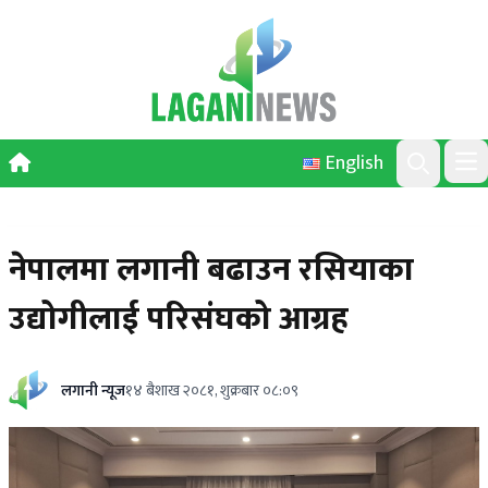
Skip to content
English
Ope
Search
नेपालमा लगानी बढाउन रसियाका
उद्योगीलाई परिसंघको आग्रह
लगानी न्यूज
१४ बैशाख २०८१, शुक्रबार ०८:०९