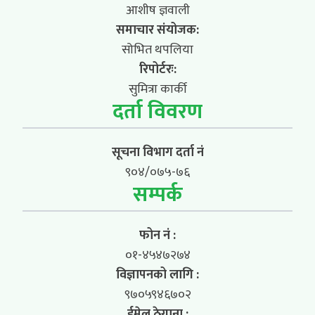
आशीष ज्ञवाली
समाचार संयोजक:
सोभित थपलिया
रिपोर्टरः:
सुमित्रा कार्की
दर्ता विवरण
सूचना विभाग दर्ता नं
९०४/०७५-७६
सम्पर्क
फोन नं :
०१-४५४७२७४
विज्ञापनको लागि :
९७०५९४६७०२
ईमेल ठेगाना :