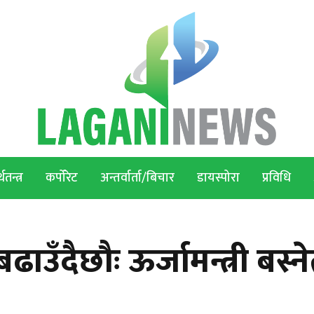
थतन्त्र
कर्पोरेट
अन्तर्वार्ता/बिचार
डायस्पोरा
प्रविधि
ँदैछौः ऊर्जामन्त्री बस्न