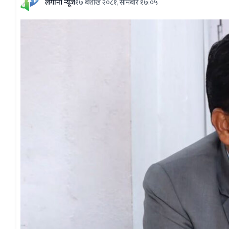
लगानी न्यूज
१७ बैशाख २०८१, सोमबार १७:०५