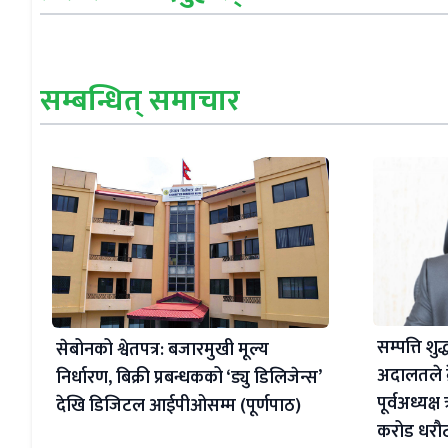
सम्बन्धित् समाचार
सम्पत्ति शु
सेबोनको श्वेतपत्र: बजारमुखी मूल्य
अदालतले क्
निर्धारण, बिक्री प्रबन्धकको ‘ड्यु डिलिजेन्स’
पूर्वअध्यक
देखि डिजिटल आईपीओसम्म (पूर्णपाठ)
करोड धरौ