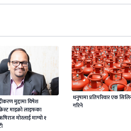
धनुषामा प्रतिपरिवार एक सिलिन्
द्धीकरण मुद्दामा विषेश
गरिने
रेस्ट माइक्रो लाइफका
्ष ऋषिराज मोरलाई माग्यो १
टी