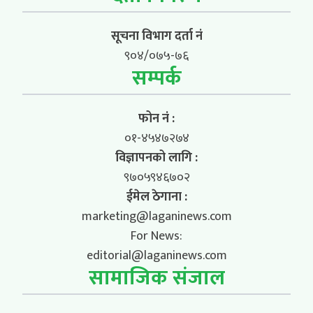
सूचना विभाग दर्ता नं
९०४/०७५-७६
सम्पर्क
फोन नं :
०१-४५४७२७४
विज्ञापनको लागि :
९७०५९४६७०२
ईमेल ठेगाना :
marketing@laganinews.com
For News:
editorial@laganinews.com
सामाजिक संजाल