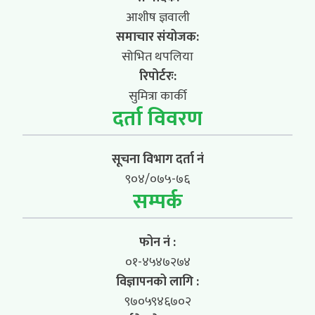
आशीष ज्ञवाली
समाचार संयोजक:
सोभित थपलिया
रिपोर्टरः:
सुमित्रा कार्की
दर्ता विवरण
सूचना विभाग दर्ता नं
९०४/०७५-७६
सम्पर्क
फोन नं :
०१-४५४७२७४
विज्ञापनको लागि :
९७०५९४६७०२