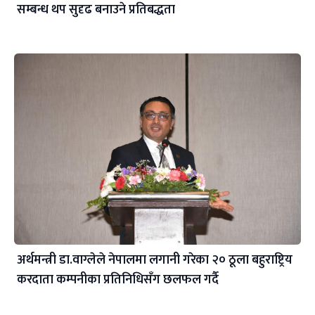
सम्बन्ध थप सुदृढ बनाउने प्रतिबद्धता
अर्थमन्त्री डा.वाग्लेले नेपालमा लगानी गरेका २० ठूला बहुराष्ट्रिय
करदाता कम्पनीका प्रतिनिधिसँग छलफल गर्दै