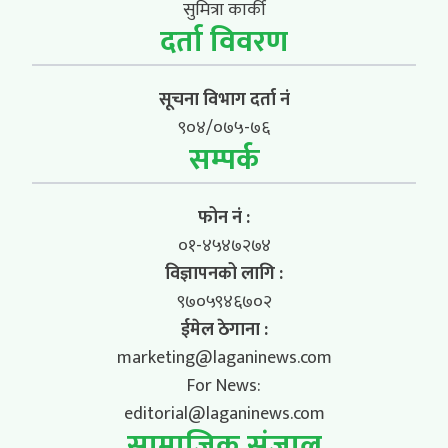
सुमित्रा कार्की
दर्ता विवरण
सूचना विभाग दर्ता नं
९०४/०७५-७६
सम्पर्क
फोन नं :
०१-४५४७२७४
विज्ञापनको लागि :
९७०५९४६७०२
ईमेल ठेगाना :
marketing@laganinews.com
For News:
editorial@laganinews.com
सामाजिक संजाल