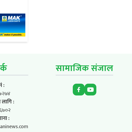
र्क
सामाजिक संजाल
ं :
७२७४
 लागि :
६७०२
ाना :
aninews.com