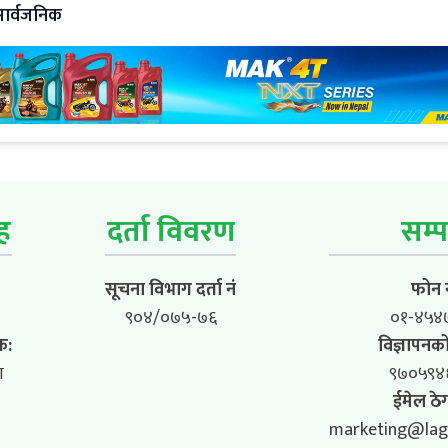
सार्वजनिक
ूह
दर्ता विवरण
सम्प
सूचना विभाग दर्ता नं
फोन न
९०४/०७५-७६
०१-४५४
क:
विज्ञापनको
ा
९७०५९४
ईमेल ठेग
marketing@lag