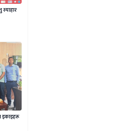
ु स्याहार
ा इकाइहरू