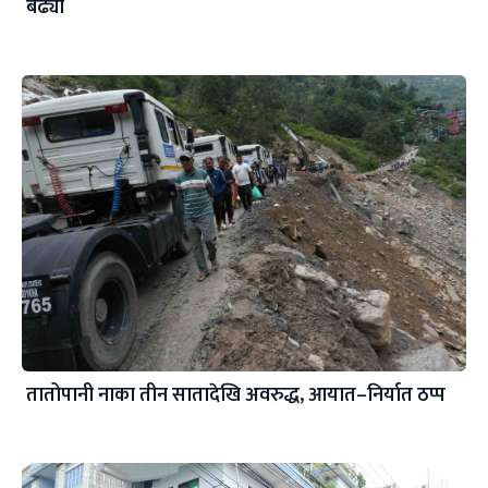
बढ्यो
तातोपानी नाका तीन सातादेखि अवरुद्ध, आयात–निर्यात ठप्प