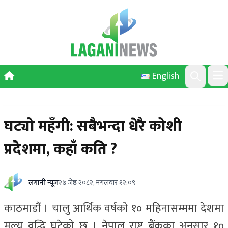
Skip to content
English
Ope
Search
घट्यो महँगी: सबैभन्दा धेरै कोशी
प्रदेशमा, कहाँ कति ?
लगानी न्यूज
२७ जेष्ठ २०८२, मंगलवार १२:०९
काठमाडौं । चालु आर्थिक वर्षको १० महिनासम्ममा देशमा
मूल्य वृद्धि घटेको छ । नेपाल राष्ट्र बैंकका अनुसार १०