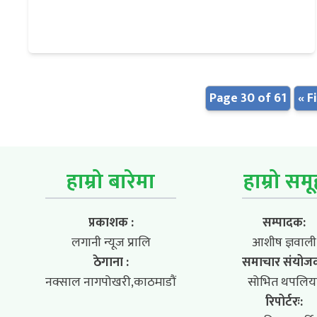
Page 30 of 61
« F
हाम्रो बारेमा
हाम्रो सम
प्रकाशक :
सम्पादक:
लगानी न्यूज प्रालि
आशीष ज्ञवाली
ठेगाना :
समाचार संयोज
नक्साल नागपोखरी,काठमाडौं
सोभित थपलिय
रिपोर्टरः: