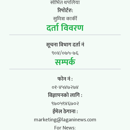
सोभित थपलिया
रिपोर्टरः:
सुमित्रा कार्की
दर्ता विवरण
सूचना विभाग दर्ता नं
९०४/०७५-७६
सम्पर्क
फोन नं :
०१-४५४७२७४
विज्ञापनको लागि :
९७०५९४६७०२
ईमेल ठेगाना :
marketing@laganinews.com
For News: