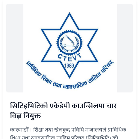
सिटिइभिटिको एकेडेमी काउन्सिलमा चार
विज्ञ नियुक्त
काठमाडौं । शिक्षा तथा खेलकुद प्रविधि मन्त्रालयले प्राविधिक
शिक्षा तथा व्यावसायिक तालिम परिषद् (सिटिइभिटि) को