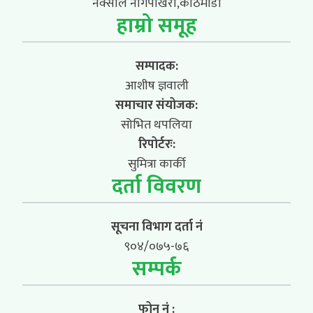
नक्साल नागपोखरी,काठमाडौं
हाम्रो समूह
सम्पादक:
आशीष ज्ञवाली
समाचार संयोजक:
सोभित थपलिया
रिपोर्टरः:
सुमित्रा कार्की
दर्ता विवरण
सूचना विभाग दर्ता नं
९०४/०७५-७६
सम्पर्क
फोन नं :