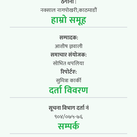
ठेगाना :
नक्साल नागपोखरी,काठमाडौं
हाम्रो समूह
सम्पादक:
आशीष ज्ञवाली
समाचार संयोजक:
सोभित थपलिया
रिपोर्टरः:
सुमित्रा कार्की
दर्ता विवरण
सूचना विभाग दर्ता नं
९०४/०७५-७६
सम्पर्क