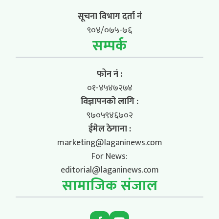
सूचना विभाग दर्ता नं
९०४/०७५-७६
सम्पर्क
फोन नं :
०१-४५४७२७४
विज्ञापनको लागि :
९७०५९४६७०२
ईमेल ठेगाना :
marketing@laganinews.com
For News:
editorial@laganinews.com
सामाजिक संजाल