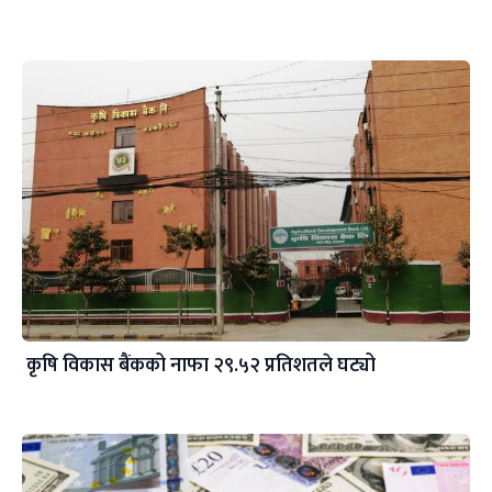
कृषि विकास बैंकको नाफा २९.५२ प्रतिशतले घट्यो