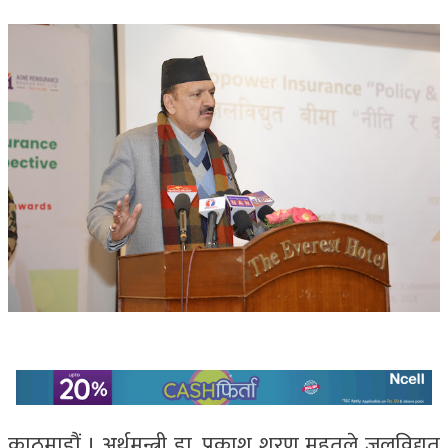
काठमाडौं । अर्थमन्त्री डा. प्रकाश शरण महतले जलविद्युत