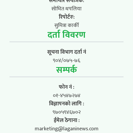
समाचार संयोजक:
सोभित थपलिया
रिपोर्टरः:
सुमित्रा कार्की
दर्ता विवरण
सूचना विभाग दर्ता नं
९०४/०७५-७६
सम्पर्क
फोन नं :
०१-४५४७२७४
विज्ञापनको लागि :
९७०५९४६७०२
ईमेल ठेगाना :
marketing@laganinews.com