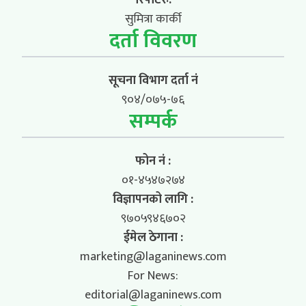
सुमित्रा कार्की
दर्ता विवरण
सूचना विभाग दर्ता नं
९०४/०७५-७६
सम्पर्क
फोन नं :
०१-४५४७२७४
विज्ञापनको लागि :
९७०५९४६७०२
ईमेल ठेगाना :
marketing@laganinews.com
For News:
editorial@laganinews.com