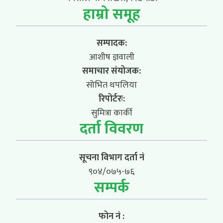
हाम्रो समूह
सम्पादक:
आशीष ज्ञवाली
समाचार संयोजक:
सोभित थपलिया
रिपोर्टरः:
सुमित्रा कार्की
दर्ता विवरण
सूचना विभाग दर्ता नं
९०४/०७५-७६
सम्पर्क
फोन नं :