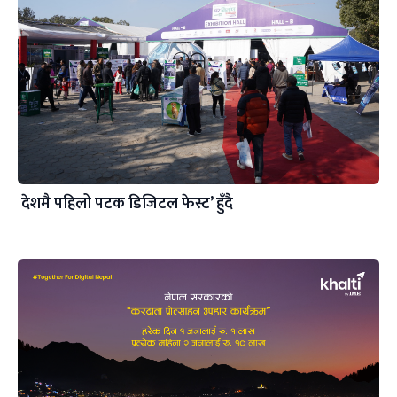
देशमै पहिलो पटक डिजिटल फेस्ट’ हुँदै