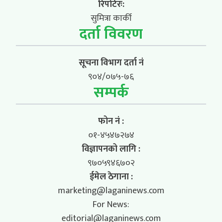
रिपोर्टरः:
सुमित्रा कार्की
दर्ता विवरण
सूचना विभाग दर्ता नं
९०४/०७५-७६
सम्पर्क
फोन नं :
०१-४५४७२७४
विज्ञापनको लागि :
९७०५९४६७०२
ईमेल ठेगाना :
marketing@laganinews.com
For News:
editorial@laganinews.com