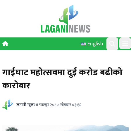
Skip to content
English
Ope
Search
गाईघाट महोत्सवमा दुई करोड बढीको
कारोबार
लगानी न्यूज
१४ फाल्गुन २०८०, सोमबार ०३:१६