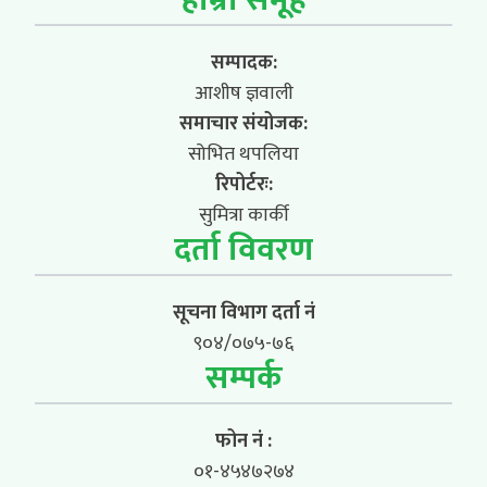
हाम्रो समूह
सम्पादक:
आशीष ज्ञवाली
समाचार संयोजक:
सोभित थपलिया
रिपोर्टरः:
सुमित्रा कार्की
दर्ता विवरण
सूचना विभाग दर्ता नं
९०४/०७५-७६
सम्पर्क
फोन नं :
०१-४५४७२७४