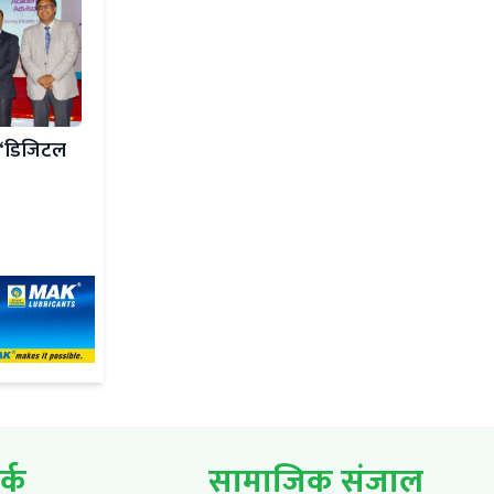
र ‘डिजिटल
र्क
सामाजिक संजाल