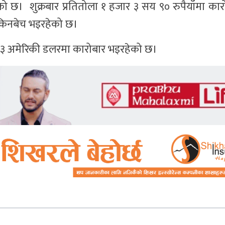
ेको छ। शुक्रबार प्रतितोला १ हजार ३ सय ९० रुपैयाँमा क
 किनबेच भइरहेको छ।
ार ८३ अमेरिकी डलरमा कारोबार भइरहेको छ।