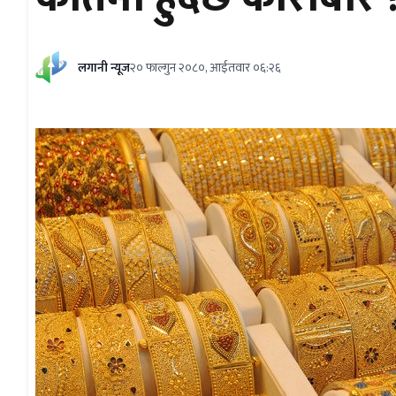
लगानी न्यूज
२० फाल्गुन २०८०, आईतवार ०६:२६