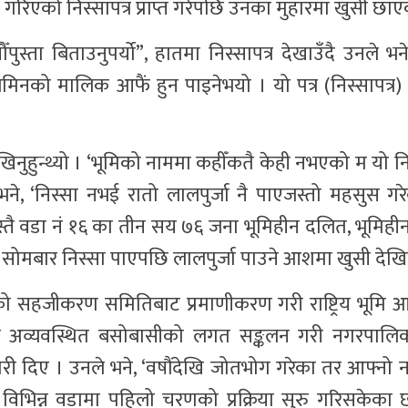
ण गरिएको निस्सापत्र प्राप्त गरेपछि उनका मुहारमा खुसी छाए
ँपुस्ता बिताउनुपर्यो”, हातमा निस्सापत्र देखाउँदै उनले भने
िनको मालिक आफैं हुन पाइनेभयो । यो पत्र (निस्सापत्र)
खिनुहुन्थ्यो । ‘भूमिको नाममा कहीँकतै केही नभएको म यो नि
 भने, ‘निस्सा नभई रातो लालपुर्जा नै पाएजस्तो महसुस ग
जस्तै वडा नं १६ का तीन सय ७६ जना भूमिहीन दलित, भूमिहीन
 सोमबार निस्सा पाएपछि लालपुर्जा पाउने आशमा खुसी देख
 सहजीकरण समितिबाट प्रमाणीकरण गरी राष्ट्रिय भूमि
था अव्यवस्थित बसोबासीको लगत सङ्कलन गरी नगरपालिक
री दिए । उनले भने, ‘वषौंदेखि जोतभोग गरेका तर आफ्नो न
िभिन्न वडामा पहिलो चरणको प्रक्रिया सुरु गरिसकेका छौ