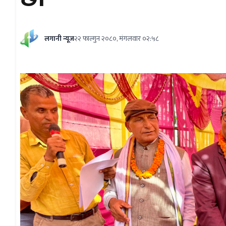
लगानी न्यूज
२२ फाल्गुन २०८०, मंगलवार ०२:५८