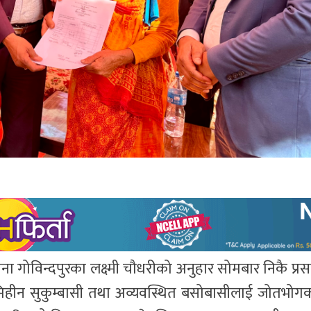
ोविन्दपुरका लक्ष्मी चौधरीको अनुहार सोमबार निकै प्रसन्न
िहीन सुकुम्बासी तथा अव्यवस्थित बसोबासीलाई जोतभो