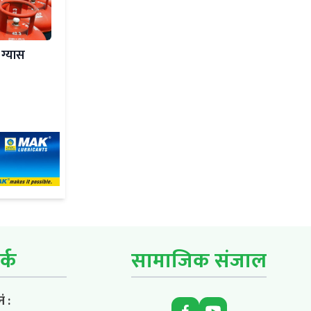
 ग्यास
र्क
सामाजिक संजाल
ं :