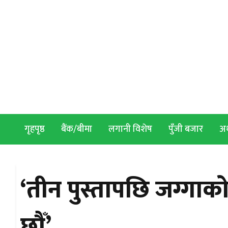
Skip to content
गृहपृष्ठ
बैंक/बीमा
लगानी विशेष
पुँजी बजार
अर्
‘तीन पुस्तापछि जग्गाक
छौँ’