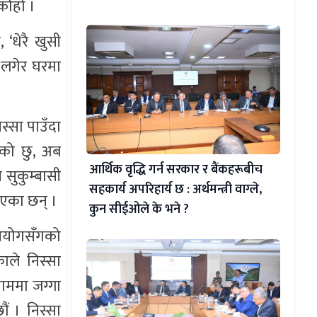
कोेहो ।
, ‘धेरै खुसी
 लगेर घरमा
स्सा पाउँदा
रेको छु, अब
आर्थिक वृद्धि गर्न सरकार र बैंकहरूबीच
 सुकुम्बासी
सहकार्य अपरिहार्य छ : अर्थमन्त्री वाग्ले,
िएका छन् ।
कुन सीईओले के भने ?
 आयोगसँगको
ाले निस्सा
ाममा जग्गा
ं । निस्सा