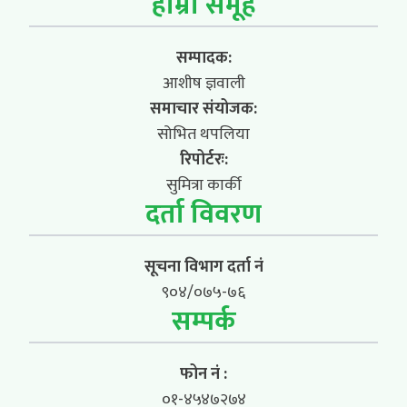
हाम्रो समूह
सम्पादक:
आशीष ज्ञवाली
समाचार संयोजक:
सोभित थपलिया
रिपोर्टरः:
सुमित्रा कार्की
दर्ता विवरण
सूचना विभाग दर्ता नं
९०४/०७५-७६
सम्पर्क
फोन नं :
०१-४५४७२७४