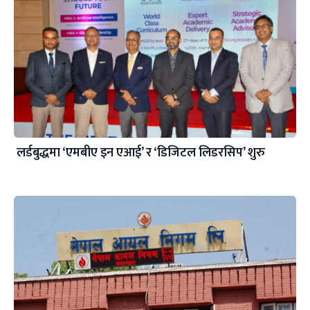
लर्डबुद्धमा ‘एमबीए इन एआई’ र ‘डिजिटल लिडरसिप’ शुरु