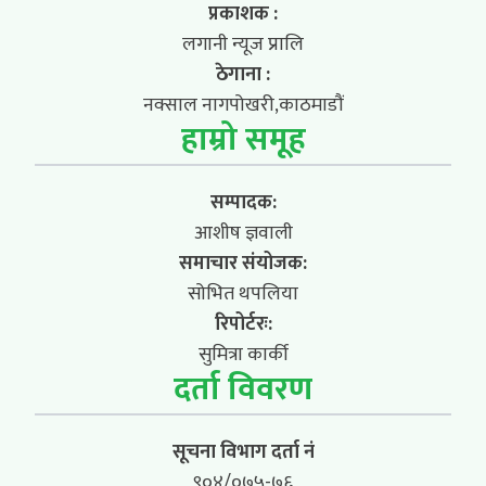
प्रकाशक :
लगानी न्यूज प्रालि
ठेगाना :
नक्साल नागपोखरी,काठमाडौं
हाम्रो समूह
सम्पादक:
आशीष ज्ञवाली
समाचार संयोजक:
सोभित थपलिया
रिपोर्टरः:
सुमित्रा कार्की
दर्ता विवरण
सूचना विभाग दर्ता नं
९०४/०७५-७६