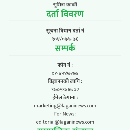
सुमित्रा कार्की
दर्ता विवरण
सूचना विभाग दर्ता नं
९०४/०७५-७६
सम्पर्क
फोन नं :
०१-४५४७२७४
विज्ञापनको लागि :
९७०५९४६७०२
ईमेल ठेगाना :
marketing@laganinews.com
For News:
editorial@laganinews.com