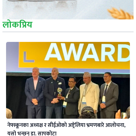
लोकप्रिय
नेफ्स्कूनका अध्यक्ष र सीईओको अष्ट्रेलिया भ्रमणबारे आलोचना,
यसो भन्छन् डा‍. सापकोटा