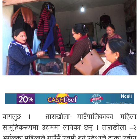
बागलुङ । ताराखोला गाउँपालिकाका महिला
सामूहिकरूपमा उद्यममा लागेका छन् । ताराखोला –२
अर्गलका महिलाले गाउँमै उद्यमी बन्ने उद्देश्यले ढाका उद्योग