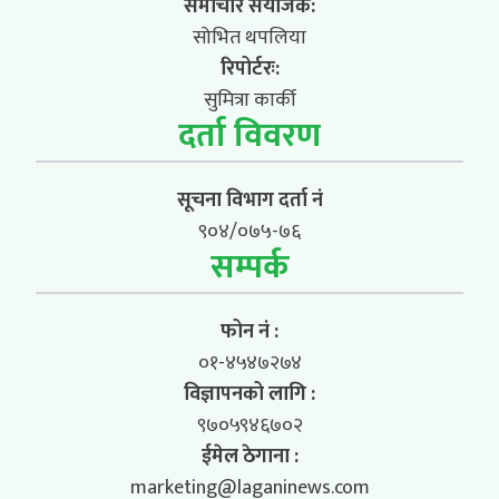
समाचार संयोजक:
सोभित थपलिया
रिपोर्टरः:
सुमित्रा कार्की
दर्ता विवरण
सूचना विभाग दर्ता नं
९०४/०७५-७६
सम्पर्क
फोन नं :
०१-४५४७२७४
विज्ञापनको लागि :
९७०५९४६७०२
ईमेल ठेगाना :
marketing@laganinews.com