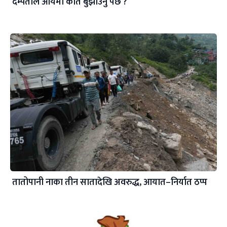
दम्पतीले आयमा कति बुझाउनु पर्छ ?
तातोपानी नाका तीन सातादेखि अवरुद्ध, आयात–निर्यात ठप्प