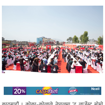
काठमाडौं । कोका–कोलाले नेपालमा ‘द लार्जेस्ट मोमो