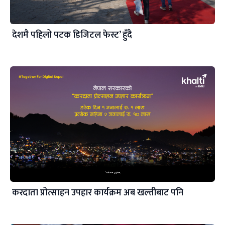
देशमै पहिलो पटक डिजिटल फेस्ट’ हुँदै
करदाता प्रोत्साहन उपहार कार्यक्रम अब खल्तीबाट पनि