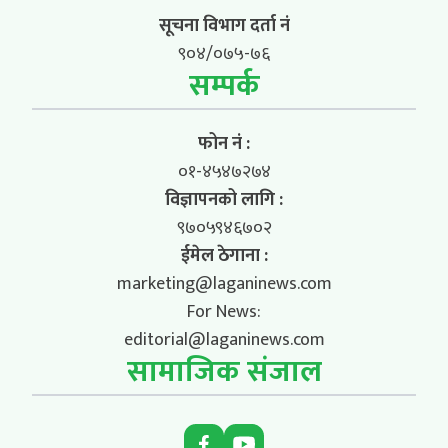
सूचना विभाग दर्ता नं
९०४/०७५-७६
सम्पर्क
फोन नं :
०१-४५४७२७४
विज्ञापनको लागि :
९७०५९४६७०२
ईमेल ठेगाना :
marketing@laganinews.com
For News:
editorial@laganinews.com
सामाजिक संजाल