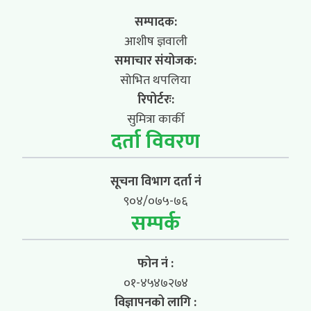
सम्पादक:
आशीष ज्ञवाली
समाचार संयोजक:
सोभित थपलिया
रिपोर्टरः:
सुमित्रा कार्की
दर्ता विवरण
सूचना विभाग दर्ता नं
९०४/०७५-७६
सम्पर्क
फोन नं :
०१-४५४७२७४
विज्ञापनको लागि :