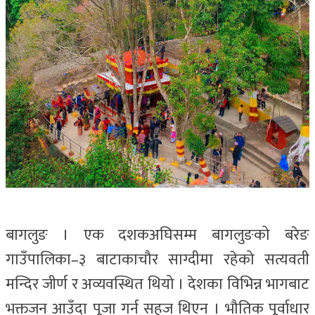
बागलुङ । एक दशकअघिसम्म बागलुङको बरेङ
गाउँपालिका–३ बाटाकाचौर साग्दीमा रहेको सत्यवती
मन्दिर जीर्ण र अव्यवस्थित थियो । देशका विभिन्न भागबाट
भक्तजन आउँदा पूजा गर्न सहज थिएन । भौतिक पूर्वाधार