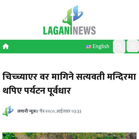
Skip to content
English
Ope
Search
चिच्च्याएर वर मागिने सत्यवती मन्दिरमा
थपिए पर्यटन पूर्वधार
लगानी न्यूज
४ चैत्र २०८०, आईतवार ०३:३३