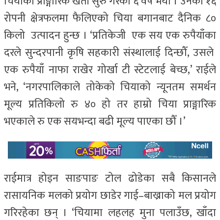
चियाको प्राङ्गारिक खेती सुरु गरेको ६ वर्ष भयो । उनको १६
रोपनी क्षेत्रफलमा फैलिएको चिया बगानबाट दैनिक ८०
किलो उत्पादन हुन्छ । ‘प्रतिकेजी एक सय एक रुपैयाँका
दरले सुन्दरपानी कृषि सहकारी संस्थालाई दिन्छौँ, उसले
एक रुपैयाँ नाफा राखेर गोर्खा टी स्टेटलाई बेच्छ,’ राईले
भने, ‘नगरपालिकाले तोकेको चियाको न्यूनतम समर्थन
मूल्य प्रतिकिलो रु ४० हो तर हाम्रो चिया प्राङ्गारिक
भएकाले रु एक सयभन्दा बढी मूल्य पाएका छौँ ।’
राईमात्र होइन साङपाङ टोल ढोडेका सबै किसानले
रासायनिक मलको प्रयोग छाडेर गाई–बाख्राको मल प्रयोग
गरिरहेका छन् । ‘चियामा लहलह मुना पलाउँछ, खाँदा