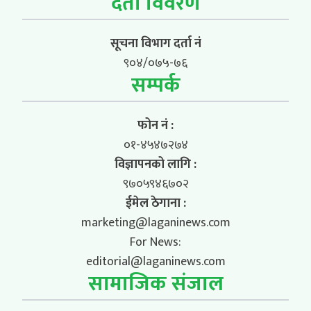
दर्ता विवरण
सूचना विभाग दर्ता नं
९०४/०७५-७६
सम्पर्क
फोन नं :
०१-४५४७२७४
विज्ञापनको लागि :
९७०५९४६७०२
ईमेल ठेगाना :
marketing@laganinews.com
For News:
editorial@laganinews.com
सामाजिक संजाल