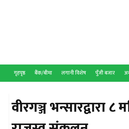
Skip to content
गृहपृष्ठ
बैंक/बीमा
लगानी विशेष
पुँजी बजार
अर्
वीरगञ्ज भन्सारद्वारा ८
राजस्व संकलन