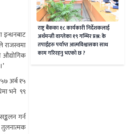
राष्ट्र बैंकका १८ कार्यकारी निर्देशकलाई
ा इन्धनबाट
अर्थमन्त्री वाग्लेका १९ गम्भिर प्रश्न: के
े राजस्वमा
तपाईहरु पर्याप्त आत्मविश्वासका साथ
काम गरिरहनु भएको छ ?
ै औद्योगिक
।’
 ५७ अर्ब १५
िमा भने ९९
सङ्कलन गर्न
 तुलनात्मक