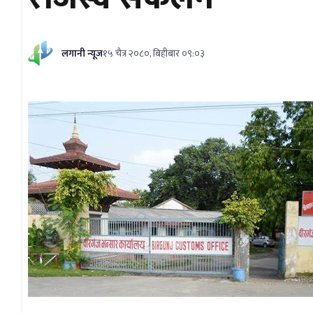
लगानी न्यूज
१५ चैत्र २०८०, बिहीबार ०९:०३