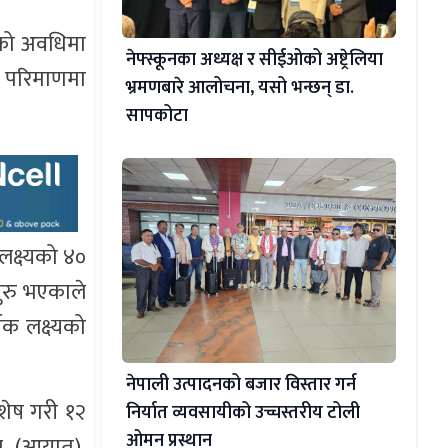
नाको अवधिमा
नेफ्स्कूनका अध्यक्ष र सीईओको अष्ट्रेलिया
ो परिमाणमा
भ्रमणबारे आलोचना, यसो भन्छन् डा‍.
सापकोटा
लक्ष्यको ४०
सुरु भएकाले
िक लक्ष्यको
नेपाली उत्पादनको बजार विस्तार गर्न
िशेष गरी १२
निर्यात व्यवसायीको उच्चस्तरीय टोली
ओमन प्रस्थान
ुल (आयात),