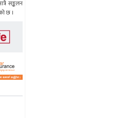
त्रै सङ्कलन
ेको छ ।