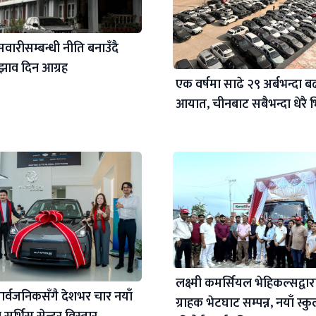
सवारीसम्बन्धी नीति बनाउँदै
झाव दिन आग्रह
एक वर्षमा साढे २९ अर्बभन्दा 
आयात, चीनबाट सबैभन्दा धेरै भि
लक्ष्मी कमर्सियल भेहिकल्सद्वारा
ार्वजनिकसँगै देशभर चार नयाँ
ग्राहक भेटघाट सम्पन्न, नयाँ स्