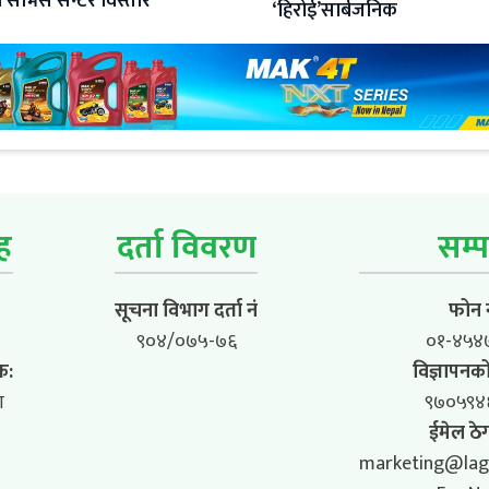
सर्भिस सेन्टर विस्तार
‘हिरोई’सार्बजनिक
ूह
दर्ता विवरण
सम्प
सूचना विभाग दर्ता नं
फोन न
९०४/०७५-७६
०१-४५४
क:
विज्ञापनको
ा
९७०५९४
ईमेल ठेग
marketing@lag