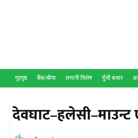
Skip to content
गृहपृष्ठ
बैंक/बीमा
लगानी विशेष
पुँजी बजार
अर्
देवघाट–हलेसी–माउन्ट एभ