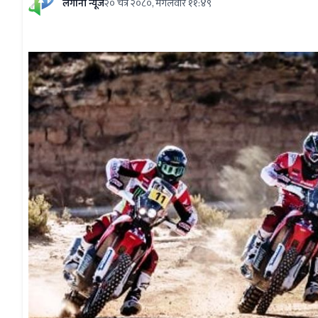
लगानी न्यूज
२० चैत्र २०८०, मंगलवार ११:४९