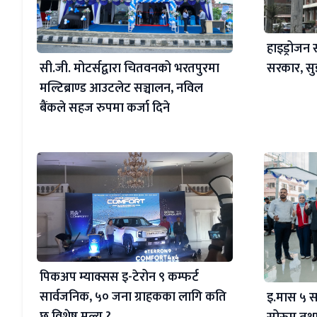
हाइड्रोजन 
सी.जी. मोटर्सद्वारा चितवनको भरतपुरमा
सरकार, सु
मल्टिब्राण्ड आउटलेट सञ्चालन, नविल
बैंकले सहज रुपमा कर्जा दिने
पिकअप म्याक्सस इ-टेरोन ९ कम्फर्ट
सार्वजनिक, ५० जना ग्राहकका लागि कति
इ.मास ५ स