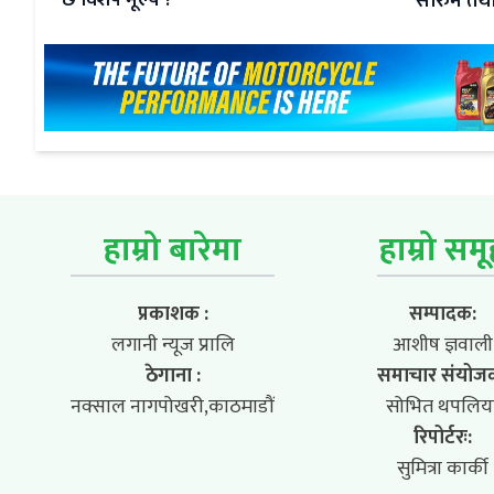
छ विशेष मूल्य ?
सोरुम तथा 
हाम्रो बारेमा
हाम्रो सम
प्रकाशक :
सम्पादक:
लगानी न्यूज प्रालि
आशीष ज्ञवाली
ठेगाना :
समाचार संयोज
नक्साल नागपोखरी,काठमाडौं
सोभित थपलिय
रिपोर्टरः:
सुमित्रा कार्की