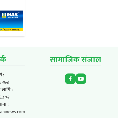
र्क
सामाजिक संजाल
ं :
७२७४
 लागि :
६७०२
ाना :
aninews.com