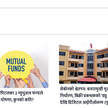
सेबोनको श्वेतपत्र: बजारमुखी मू
ापिटलका ३ म्युचुअल फण्डले
निर्धारण, बिक्री प्रबन्धकको ‘ड्य
श घोषणा, कुनको कति?
देखि डिजिटल आईपीओसम्म (पू