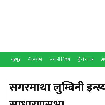
Skip to content
गृहपृष्ठ
बैंक/बीमा
लगानी विशेष
पुँजी बजार
अर्
सगरमाथा लुम्बिनी इन्स्
साधारणसभा