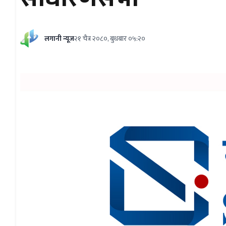
लगानी न्यूज
२१ चैत्र २०८०, बुधबार ०५:२०