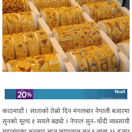
काठमाडौं । साताको तेस्रो दिन मंगलबार नेपाली बजारमा
सुनको मूल्य १ सयले बढ्यो । नेपाल सुन–चाँदी व्यवसायी
महासंघका अनुसार आज छापावाल सुन १ लाख ३६ हजार