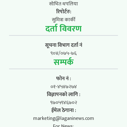
सोभित थपलिया
रिपोर्टरः:
सुमित्रा कार्की
दर्ता विवरण
सूचना विभाग दर्ता नं
९०४/०७५-७६
सम्पर्क
फोन नं :
०१-४५४७२७४
विज्ञापनको लागि :
९७०५९४६७०२
ईमेल ठेगाना :
marketing@laganinews.com
For News: