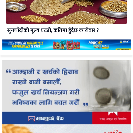
सुनचाँदीको मूल्य घट्यो, कतिमा हुँदैछ कारोबार ?