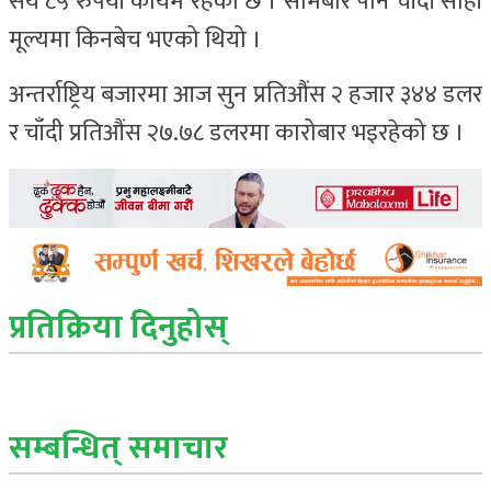
सय ८५ रुपैयाँ कायम रहेको छ । सोमबार पनि चाँदी सोही
मूल्यमा किनबेच भएको थियो ।
अन्तर्राष्ट्रिय बजारमा आज सुन प्रतिऔंस २ हजार ३४४ डलर
र चाँदी प्रतिऔंस २७.७८ डलरमा कारोबार भइरहेको छ ।
प्रतिक्रिया दिनुहोस्
सम्बन्धित् समाचार