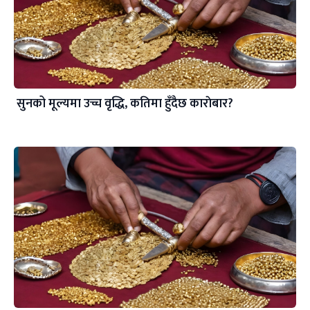
सुनको मूल्यमा उच्च वृद्धि, कतिमा हुँदैछ काराेबार?