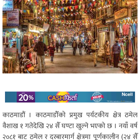
काठमाडौं । काठमाडौँको प्रमुख पर्यटकीय क्षेत्र ठमेल
वैशाख १ गतेदेखि २४ सैँ घण्टा खुल्ने भएको छ । नयाँ वर्ष
२०८१ बाट ठमेल र दरबारमार्ग क्षेत्रमा पूर्णकालीन (२४ सैँ