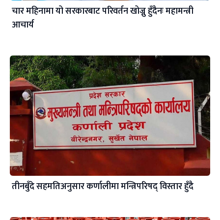
चार महिनामा यो सरकारबाट परिवर्तन खोज्नु हुँदैनः महामन्त्री
आचार्य
तीनबुँदे सहमतिअनुसार कर्णालीमा मन्त्रिपरिषद् विस्तार हुँदै