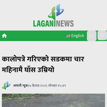
Skip to content
English
Ope
Search
कालोपत्रे गरिएको सडकमा चार
महिनामै घाँस उम्रियो
लगानी न्यूज
१७ बैशाख २०८१, सोमबार १५:४९