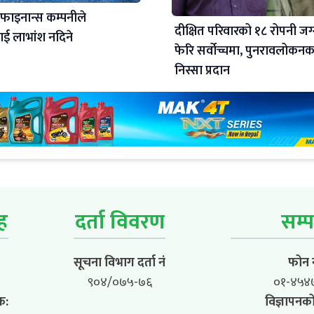
 फाइनान्स कम्पनीले
दीक्षित परिवारको १८ रोपनी जग
ई लाभांश नदिने
फेरि सर्वोच्चमा, पुनरावलोकन
निस्सा प्रदान
ूह
दर्ता विवरण
सम्प
सूचना विभाग दर्ता नं
फोन न
९०४/०७५-७६
०१-४५४
क:
विज्ञापनको