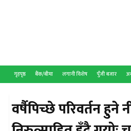
Skip to content
गृहपृष्ठ
बैंक/बीमा
लगानी विशेष
पुँजी बजार
अर्
वर्षैपिच्छे परिवर्तन ह
निरुत्साहित हुँदै गयोः च