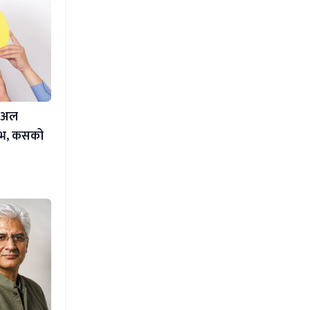
चुअल
याभ, कसको