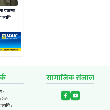
्गा प्रकरण
का लागि
र्क
सामाजिक संजाल
ं :
७२७४
 लागि :