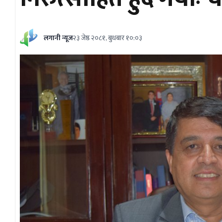
लगानी न्यूज
२३ जेष्ठ २०८१, बुधबार १०:०३