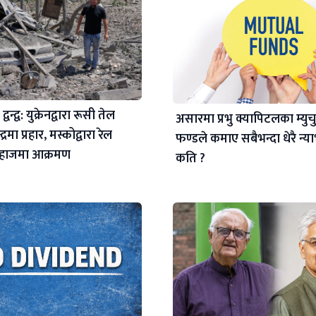
्वन्द्व: युक्रेनद्वारा रूसी तेल
असारमा प्रभु क्यापिटलका म्यु
द्रमा प्रहार, मस्कोद्वारा रेल
फण्डले कमाए सबैभन्दा धेरै न्
जहाजमा आक्रमण
कति ?