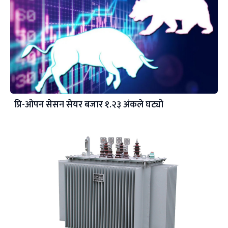
प्रि-ओपन सेसन सेयर बजार १.२३ अंकले घट्यो