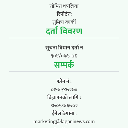
सोभित थपलिया
रिपोर्टरः:
सुमित्रा कार्की
दर्ता विवरण
सूचना विभाग दर्ता नं
९०४/०७५-७६
सम्पर्क
फोन नं :
०१-४५४७२७४
विज्ञापनको लागि :
९७०५९४६७०२
ईमेल ठेगाना :
marketing@laganinews.com